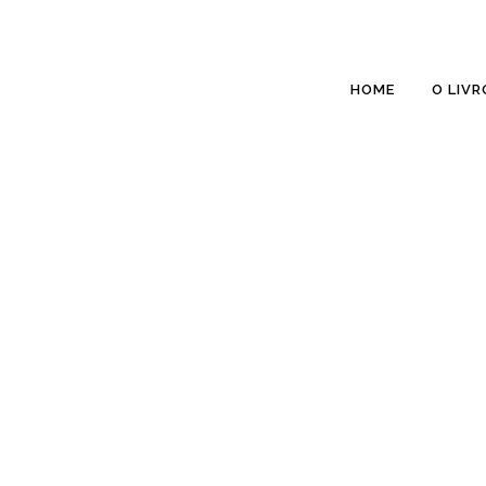
HOME
O LIVR
0
%
0
%
0
%